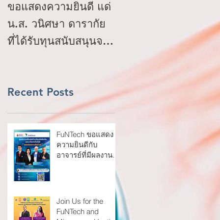
Top news for
ขอแสดงความยินดี แด่
January 2025
น.ส. วนิศษา ดารากัย
ที่ได้รับทุนสนับสนุนจาก
โครงการ IDEA
(Ideation Incentive
Program) : TED
Recent Posts
Youth Startup
FuNTech ขอแสดง
ความยินดีกับ
อาจารย์ที่มีผลงาน
วิจัยตีพิมพ์ในวารสาร
Scopus Q1 ประจำ
เดือนมิถุนายน 2569
Join Us for the
FuNTech and