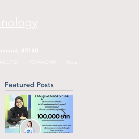
hnology
hammarat, 80160
CILITIES
PE WAVE WU
More
Featured Posts