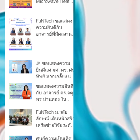
Microwave Heating
Hub: Seminar and
Research
Collaboration
FuNTech ขอแสดง
Program
ความยินดีกับ
อาจารย์ที่มีผลงาน
วิจัยตีพิมพ์ในวารสาร
Scopus Q1 ประจำ
เดือนพฤษภาคม
2569
🎉 ขอแสดงความ
ยินดีแด่ ผศ. ดร. ฝน
ทิพย์ มากเกลี้ยง และ
คณะ ในโอกาสได้รับ
ขอแสดงความยินดี
อนุสิทธิบัตร
กับ อาจารย์ ดร.จตุ
พร ปานทอง ใน
โอกาสได้รับแต่งตั้ง
FuNTech ม.วลัย
เป็น “ผู้ช่วย
ลักษณ์ เดินหน้าสร้าง
ศาสตราจารย์”
เครือข่ายวิจัยระดับ
ชาติ หารือความร่วม
มือกับ NANOTEC
ศูนย์ความเป็นเลิศ