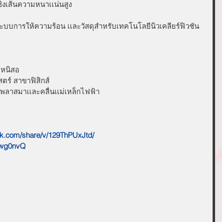
ิงเส้นความหนาเเน่นสูง
บบการให้ความร้อน เเละวัสดุสำหรับเทคโนโลยีนิวเคลียร์ฟิวชัน 
 หนิสอ
ตร์ สาขาฟิสิกส์
นพลาสมาเเละคลื่นเเม่เหล็กไฟฟ้า
ok.com/share/v/129ThPUxJtd/
Zkwg0nvQ