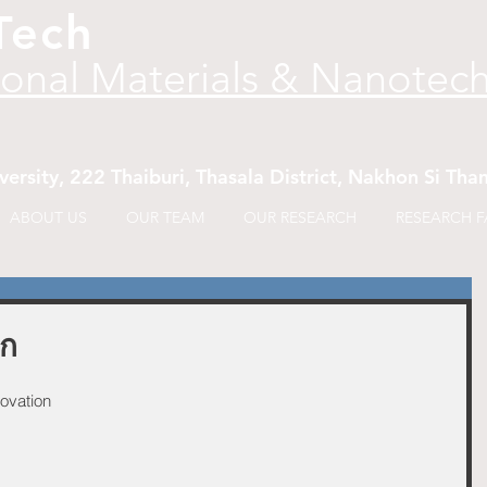
Tech
ional Materials & Nanotec
versity, 222 Thaiburi, Thasala District, Nakhon Si T
ABOUT US
OUR TEAM
OUR RESEARCH
RESEARCH FA
ลก
ovation