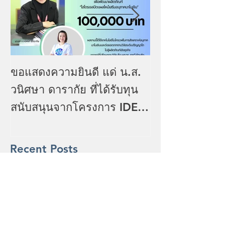
Top news for 
ขอแสดงความยินดี แด่ น.ส.
2025
วนิศษา ดารากัย ที่ได้รับทุน
สนับสนุนจากโครงการ IDEA
(Ideation Incentive
Program) : TED Youth
Recent Posts
Startup
FuNTech ขอแสดงความ
ยินดีกับอาจารย์ที่มีผลงาน
วิจัยตีพิมพ์ในวารสาร
Scopus Q1 ประจำเดือน
มิถุนายน 2569