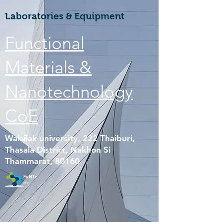
Laboratories & Equipment
Functional
Materials &
Nanotechnology
CoE
Walailak university, 222 Thaiburi,
Thasala District, Nakhon Si
Thammarat, 80160
FuNTe
ch