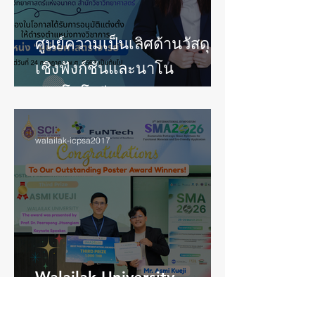
ศูนย์ความเป็นเลิศด้านวัสดุ
เชิงฟังก์ชันและนาโน
เทคโนโลยี ขอแสดงความ
ยินดีกับ อาจารย์ ดร. ยุวันดา
อินจงกลในโอกาสได้รับแต่ง
walailak-icpsa2017
ตั้งให้ดำรงตำแหน่ง “ผู้ช่วย
ศาสตราจารย์” สาขาวิชาเคมี
ทฤษฎี
Walailak University
Student Receives