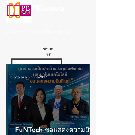
PEwave
ศูนย์ความเป็นเลิศไฟฟ้าและพลาสมา
ข่าวส
าร
walailak-icpsa2017
FuNTech ขอแสดงความยินดี