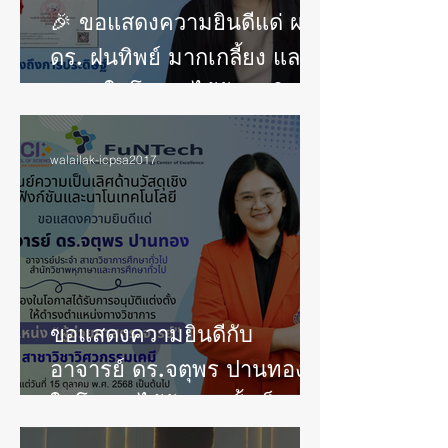
🎉 ขอแสดงความยินดีแด่ ผศ.
ดร. ฝนทิพย์ มากเกลี้ยง และ
คณะ ในโอกาสได้รับอนุสิทธิ
บัตร
walailak-icpsa2017
ขอแสดงความยินดีกับ
อาจารย์ ดร.จตุพร ปานทอง
ในโอกาสได้รับแต่งตั้งเป็น “ผู้
ช่วยศาสตราจารย์”