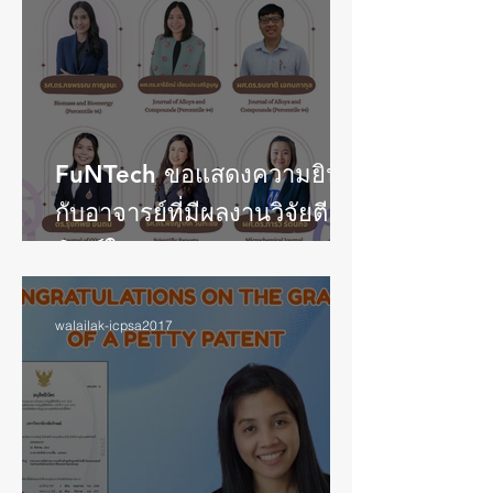
FuNTech ขอแสดงความยินดี
กับอาจารย์ที่มีผลงานวิจัยตี
พิมพ์ในวารสาร Scopus Q1
ประจำเดือนพฤษภาคม 2569
walailak-icpsa2017