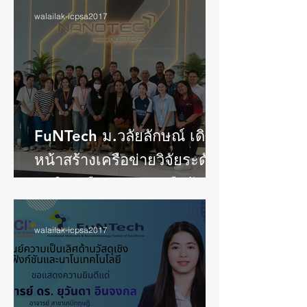
walailak-icpsa2017
FuNTech ม.วลัยลักษณ์ เดิน
หน้าสร้างเครือข่ายวิจัยระดับ
ชาติ หารือความร่วมมือกับ
NANOTEC สวทช.
walailak-icpsa2017