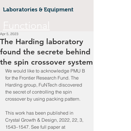
Laboratories & Equipment
Functional
Apr 5, 2023
Materials &
The Harding laboratory
found the secrete behind
Nanotechnology
the spin crossover system
CoE
We would like to acknowledge PMU B 
for the Frontier Research Fund. The 
Walailak university, 222 Thaiburi,
Harding group, FuNTech discovered 
Thasala District, Nakhon Si
the secret of controlling the spin 
Thammarat, 80160
crossover by using packing pattern. 
FuNTe
ch
This work has been published in 
Crystal Growth & Design, 2022, 22, 3, 
1543–1547. See full paper at 