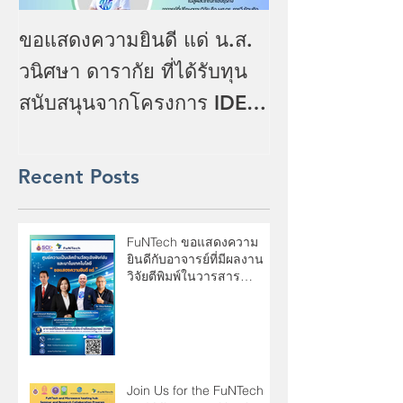
Top news for 
ขอแสดงความยินดี แด่ น.ส.
2025
วนิศษา ดารากัย ที่ได้รับทุน
สนับสนุนจากโครงการ IDEA
(Ideation Incentive
Program) : TED Youth
Recent Posts
Startup
FuNTech ขอแสดงความ
ยินดีกับอาจารย์ที่มีผลงาน
วิจัยตีพิมพ์ในวารสาร
Scopus Q1 ประจำเดือน
มิถุนายน 2569
Join Us for the FuNTech