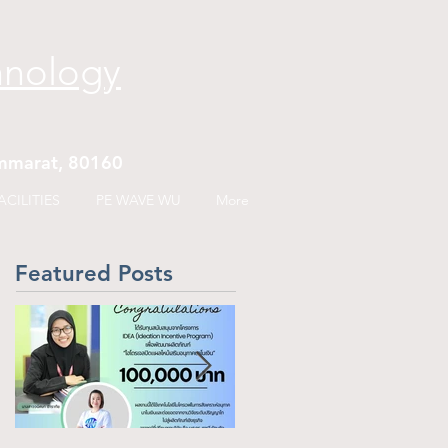
hnology
hammarat, 80160
CILITIES
PE WAVE WU
More
Featured Posts