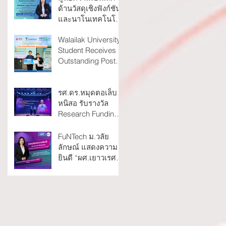
สวทช.
ด้านวัสดุเชิงฟังก์ชัน
และนาโนเทคโนโลยี
ขอแสดงความยินดี
Walailak University
กับ อาจารย์ ดร. ยุวัน
Student Receives
ดา อินจงกลใน
Outstanding Poster
โอกาสได้รับแต่งตั้ง
Award at SMA 2026
ให้ดำรงตำแหน่ง “ผู้
ช่วยศาสตราจารย์”
รศ.ดร.หมุดตอเล็บ
สาขาวิชาเคมีทฤษฎี
หนิสอ รับรางวัล
Research Funding
& Collaboration
Leader Award
FuNTech ม.วลัย
ลักษณ์ แสดงความ
ยินดี “ผศ.เยาวเรศ
ศิริสถิตยกุล” คว้าทุน
วิจัย บพท.