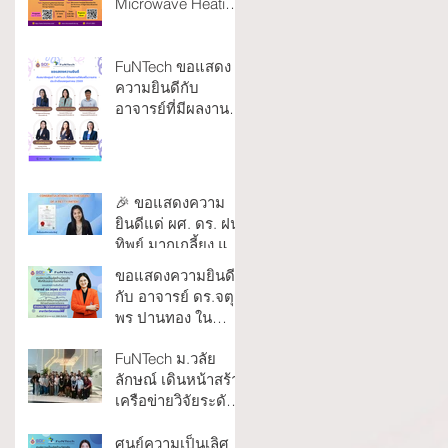
Microwave Heating
Hub: Seminar and
Research
Collaboration
FuNTech ขอแสดง
Program
ความยินดีกับ
อาจารย์ที่มีผลงาน
วิจัยตีพิมพ์ในวารสาร
Scopus Q1 ประจำ
เดือนพฤษภาคม
2569
🎉 ขอแสดงความ
ยินดีแด่ ผศ. ดร. ฝน
ทิพย์ มากเกลี้ยง และ
คณะ ในโอกาสได้รับ
ขอแสดงความยินดี
อนุสิทธิบัตร
กับ อาจารย์ ดร.จตุ
พร ปานทอง ใน
โอกาสได้รับแต่งตั้ง
FuNTech ม.วลัย
เป็น “ผู้ช่วย
ลักษณ์ เดินหน้าสร้าง
ศาสตราจารย์”
เครือข่ายวิจัยระดับ
ชาติ หารือความร่วม
มือกับ NANOTEC
ศูนย์ความเป็นเลิศ