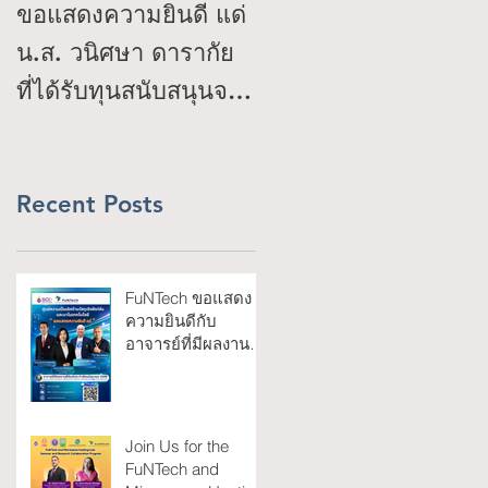
Top news for
ขอแสดงความยินดี แด่
January 2025
น.ส. วนิศษา ดารากัย
ที่ได้รับทุนสนับสนุนจาก
โครงการ IDEA
(Ideation Incentive
Program) : TED
Recent Posts
Youth Startup
FuNTech ขอแสดง
ความยินดีกับ
อาจารย์ที่มีผลงาน
วิจัยตีพิมพ์ในวารสาร
Scopus Q1 ประจำ
เดือนมิถุนายน 2569
Join Us for the
FuNTech and