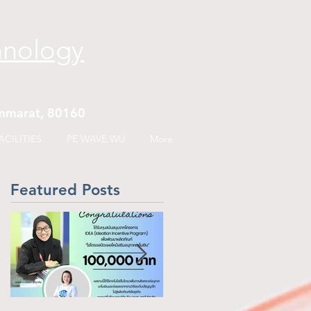
hnology
hammarat, 80160
CILITIES
PE WAVE WU
More
Featured Posts