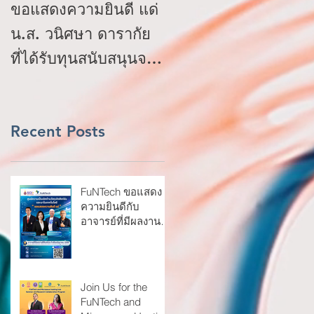
Top news for
ขอแสดงความยินดี แด่
January 2025
น.ส. วนิศษา ดารากัย
ที่ได้รับทุนสนับสนุนจาก
โครงการ IDEA
(Ideation Incentive
Program) : TED
Recent Posts
Youth Startup
FuNTech ขอแสดง
ความยินดีกับ
อาจารย์ที่มีผลงาน
วิจัยตีพิมพ์ในวารสาร
Scopus Q1 ประจำ
เดือนมิถุนายน 2569
Join Us for the
FuNTech and