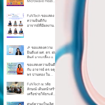
Microwave Heating
Hub: Seminar and
Research
Collaboration
FuNTech ขอแสดง
Program
ความยินดีกับ
อาจารย์ที่มีผลงาน
วิจัยตีพิมพ์ในวารสาร
Scopus Q1 ประจำ
เดือนพฤษภาคม
2569
🎉 ขอแสดงความ
ยินดีแด่ ผศ. ดร. ฝน
ทิพย์ มากเกลี้ยง และ
คณะ ในโอกาสได้รับ
ขอแสดงความยินดี
อนุสิทธิบัตร
กับ อาจารย์ ดร.จตุ
พร ปานทอง ใน
โอกาสได้รับแต่งตั้ง
FuNTech ม.วลัย
เป็น “ผู้ช่วย
ลักษณ์ เดินหน้าสร้าง
ศาสตราจารย์”
เครือข่ายวิจัยระดับ
ชาติ หารือความร่วม
มือกับ NANOTEC
ศูนย์ความเป็นเลิศ