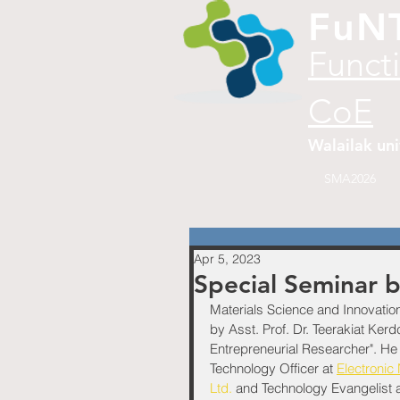
FuN
Funct
CoE
Walailak uni
SMA2026
Apr 5, 2023
Special Seminar 
Materials Science and Innovation 
by Asst. Prof. Dr. Teerakiat Ke
Entrepreneurial Researcher". He 
Technology Officer at 
Electronic
Ltd.
 and Technology Evangelist a