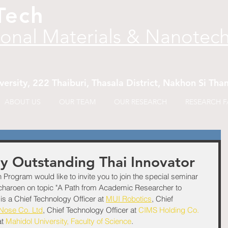
Tech
ional Materials & Nanotec
versity, 222 Thaiburi, Thasala District, Nakhon Si T
ABOUT US
OUR TEAM
OUR RESEARCH
RESEARCH FA
by Outstanding Thai Innovator
Program would like to invite you to join the special seminar 
rdcharoen on topic "A Path from Academic Researcher to 
is a Chief Technology Officer at 
MUI Robotics
, Chief 
 Nose Co. Ltd
, Chief Technology Officer at 
CIMS Holding Co. 
t 
Mahidol University, Faculty of Science
. 