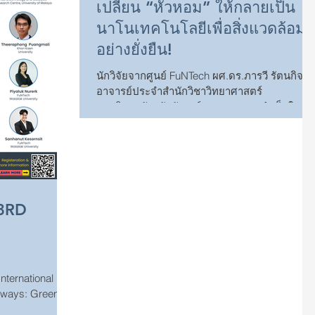
เปลี่ยน “หัวหอม” ให้กลายเป็น
นาโนเทคโนโลยีเพื่อสิ่งแวดล้อม
อย่างยั่งยืน!
นักวิจัยจากศูนย์ FuNTech ผศ.ดร.ภารวี รัตนกิจ
อาจารย์ประจำสำนักวิชาวิทยาศาสตร์
มหาวิทยาลัยวลัยลักษณ์ ประสบความสำเร็จในกา
ยกระดับ “หัวหอม” ซึ่งเป็นวัสดุเหลือทิ้งจากครัว
เรือนและภาคเกษตร สู่ “วัสดุนาโนมูลค่าสูง” ภาย
ใต้แนวคิด Circular Economy และ Waste-to-
Nano งานวิจัยนี้ได้นำหัวหอมมาใช้ในการ
สังเคราะห์ อนุภาคนาโนทอง ด้วยกระบวนการ
Green Chemistry และประยุกต์ใช้เป็นตัวเร่ง
3RD
ปฏิกิริยาในการย่อยสลายสีย้อม Methylene Blue
ในน้ำเสีย Research Highlights - แปรรูปของเสีย
ทางการเกษตรเป็นวัสดุนาโ
WAYS:
 FOR
hways: Green
ls and Eco-