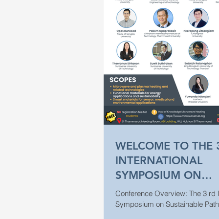
WELCOME TO THE 
INTERNATIONAL
SYMPOSIUM ON
SUSTAINABLE PATH
Conference Overview: The 3 rd International
GREEN SYNTHESIS
Symposium on Sustainable Pat
Synthesis for Functional Materia