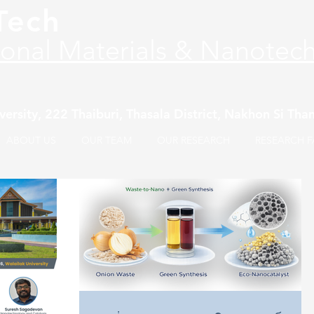
Tech
ional Materials & Nanotec
versity, 222 Thaiburi, Thasala District, Nakhon Si T
ABOUT US
OUR TEAM
OUR RESEARCH
RESEARCH FA