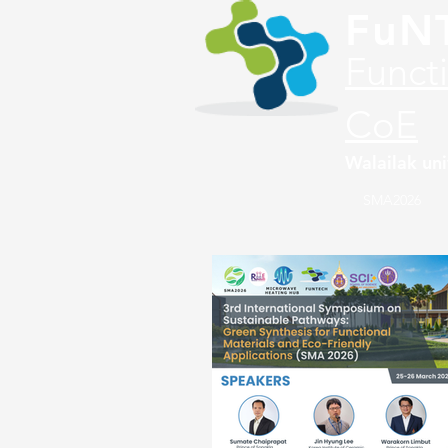
FuN
Funct
CoE
Walailak uni
SMA2026