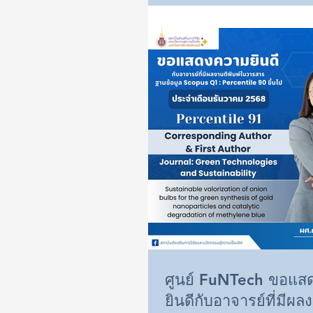
FUNCTIONAL MATE
Friendly Applications (SMA 2026) invit
AND ECO-FRIENDL
scholars, researchers, and indus
APPLICATIONS (SMA
join in a global dialogue on sust
for a cleaner and greener world
event will be held on 25-26 March 2026 at
Walailak University, Nakhon Si
Province, Thailand. The conference will focus on
cutting-edge research and inno
ศูนย์ FuNTech ขอแส
ยินดีกับอาจารย์ที่มีผล