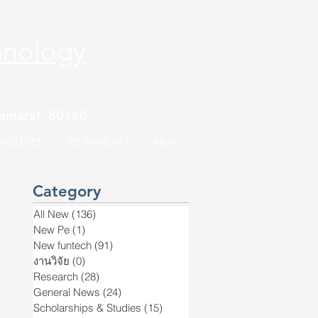
hnology
hammarat, 80160
CILITIES
PE WAVE WU
More
Category
All New
(136)
136 posts
New Pe
(1)
1 post
New funtech
(91)
91 posts
งานวิจัย
(0)
0 posts
Research
(28)
28 posts
General News
(24)
24 posts
Scholarships & Studies
(15)
15 posts