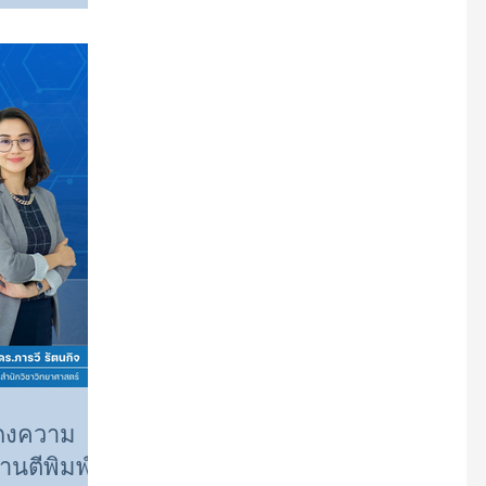
RIALS
es
Y
try leaders to
 2026)
ainable solutions
. This esteemed
 Thammarat
ดงความ
งานตีพิมพ์