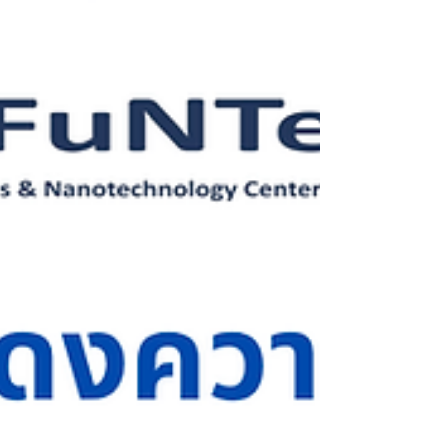
5:00 PM 📍 Venue: FuNTech CoE., Walailak
University The