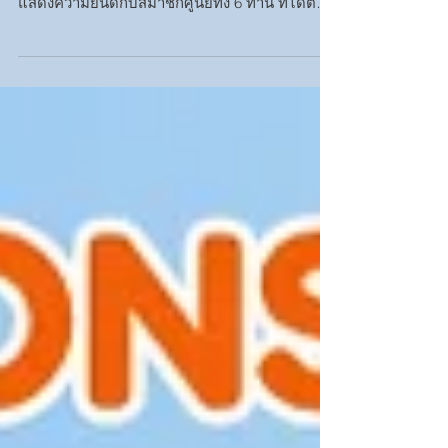
พฤษภาคม 2569
ศูนย์ความเป็นเลิศด้านวัสดุเชิงฟังก์ชันและนาโน
เทคโนโลยี (FuNTech) มหาวิทยาลัยวลัยลักษณ์ ขอ
แสดงความยินดีกับสมาชิกศูนย์ทั้ง 6 ท่าน ที่ได้ตี
พิมพ์ผลงานวิจัยในวารสาร Scopus Q1 ดังนี้
รศ.ดร.กชพรรณ กาญจนะ (อาจารย์ประจำสำนัก
วิชาวิทยาศาสตร์) ได้รับการตีพิมพ์ในวารสาร
วิชาการระดับนานาชาติ Biomass and Bioenergy
(Percentile 95) ผลงานวิจัยเรื่อง "Controlled
nitrogen functionality and microporosity in
biomass-derived carbon/polyaniline composites
via solvent-regulated gamma surface engineerin