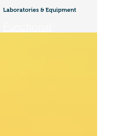
Laboratories & Equipment
Functional
Materials &
Nanotechnology
CoE
Walailak university, 222 Thaiburi,
Thasala District, Nakhon Si
Thammarat, 80160
FuNTe
ch