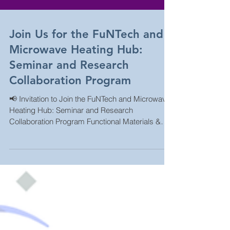
Join Us for the FuNTech and
Microwave Heating Hub:
Seminar and Research
Collaboration Program
📢 Invitation to Join the FuNTech and Microwave
Heating Hub: Seminar and Research
Collaboration Program Functional Materials &
Nanotechnology CoE and Hub of Knowledge in
Microwave Heating and Applications, Walailak
University, cordially invite researchers,
academics, students, and interested
participants to attend a special seminar and
research collaboration program. 📅 Date:
Wednesday, 17 June 2026 ⏰ Time: 9:00 AM –