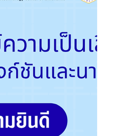
หาดใหญ่) จังหวัดสงขลา ภายในงาน ทีมนักวิจัยได้