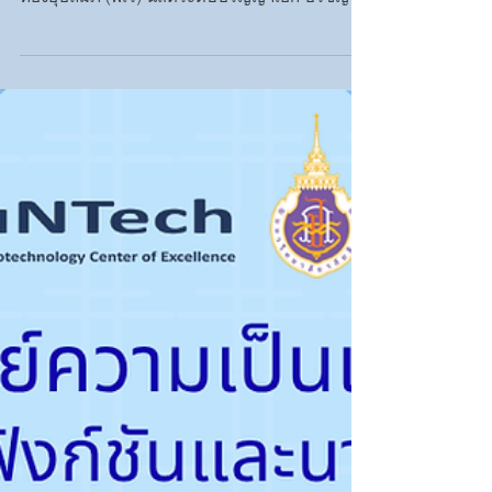
Science Award ระดับ Bronze
ด้าน Biology
ศูนย์ความเป็นเลิศด้านวัสดุเชิงฟังก์ชั่นและนาโน
เทคโนโลยี ขอแสดงความยินดี แด่ น.ส.เรณุกา
ทองอุปถัมภ์ (พี่เร) นิสิตระดับปริญญาเอก ปรัชญา
ดุษฎีบัณฑิต (วิทยาศาสตร์) มหาวิทยาลัยวลัย
ลักษณ์ ในโอกาสได้รับรางวัล Young Rising Star of
Science Award ระดับ Bronze ด้าน Biology ชื่อ
หัวข้องานวิจัยที่นำเสนอ ชื่อหัวข้อ: การศึกษา
ลักษณะ ประสิทธิภาพการต้านแบคทีเรียและไบโอ
ฟิล์มของแบคเทอริโอเฟจที่จำเพาะต่อเชื้อ
Escherichia coli ก่อโรคในสัตว์ปีก (APEC) งาน
วิจัยนี้มุ่งเน้นในการศึกษาแบคเทอริโอเฟจที่มี