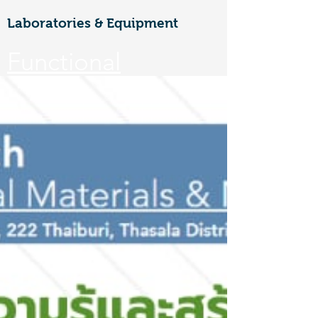
Laboratories & Equipment
Functional
Materials &
Nanotechnology
CoE
Walailak university, 222 Thaiburi,
Thasala District, Nakhon Si
Thammarat, 80160
FuNTe
ch